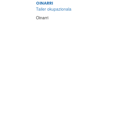
OINARRI
Tailer okupazionala
Oinarri