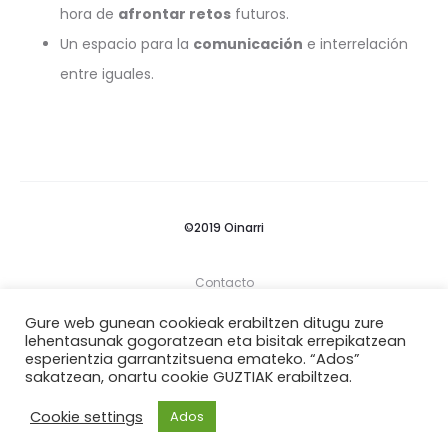
hora de
afrontar retos
futuros.
Un espacio para la
comunicación
e interrelación
entre iguales.
©2019 Oinarri
Contacto
Gure web gunean cookieak erabiltzen ditugu zure
Términos y Condiciones
lehentasunak gogoratzean eta bisitak errepikatzean
esperientzia garrantzitsuena emateko. “Ados”
Política De Privacidad
sakatzean, onartu cookie GUZTIAK erabiltzea.
Cookie settings
Ados
I
n
s