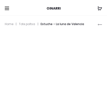
OINARRI
Pr
OR
Home
Tote poltsa
Estuche – La luna de Valencia
–
na
UM